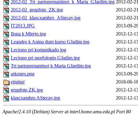
2012-02_Tri_partoprenantinoj_k_Maria_GJardim.jpg
2012-02-21
2012-02_grupfoto_ZK.jpg
2012-02-21
2012-02_klascxambro_AStecay.jpg
2012-02-21
IT2013.JPG
2013-09-29
Ilona k Mirejo.jpg
2012-12-13
Leandro k Anina dum kurso GJadim.jpg
2012-12-13
Leciono pri komunikado.jpg
2012-12-13
Leciono pri morfologio GJadim.jpg
2012-12-13
Tri partoprenantinoj k Maria GJardim.jpg
2012-12-13
arkones.png
2013-09-29
etigitaj/
2018-06-18
grupfoto ZK.jpg
2012-12-13
klascxambro AStecay.jpg
2012-12-13
Apache/2.4.10 (Debian) Server at interl.home.amu.edu.pl Port 80