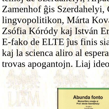
Zamenhof ĝis Szerdahelyi, 
lingvopolitikon, Márta Kov
Zsófia Kóródy kaj István Er
E-fako de ELTE ĵus finis sia
kaj la scienca aliro al esper
trovas apogantojn. Liaj ideo