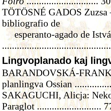
Foiro
............................. 30
TÖTÖSNÉ GADOS Zuzsa –
bibliografio de
esperanto-agado de Istvá
..........................................
Lingvoplanado kaj ling
BARANDOVSKÁ-FRANK, Věr
planlingva Ossian ...............
SAKAGUCHI, Alicja: Nekona
Paraglot .......................... 7