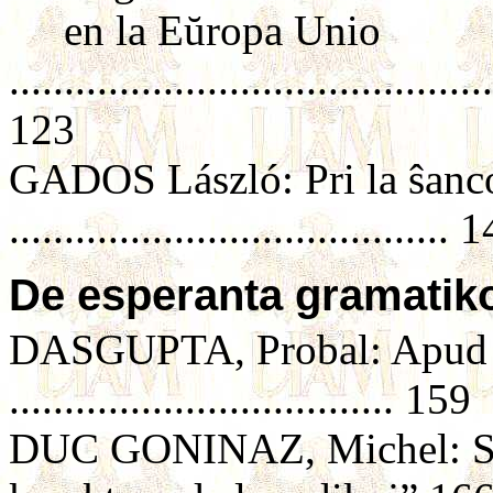
en la Eŭropa Unio
............................................
123
GADOS László: Pri la ŝanc
........................................ 
De esperanta gramatiko 
DASGUPTA, Probal: Apud la
................................... 159
DUC GONINAZ, Michel: Sze