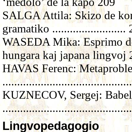
‘medolo’ de la kapo 209
SALGA Attila: Skizo de ko
gramatiko .........................
WASEDA Mika: Esprimo de 
hungara kaj japana lingvoj
HAVAS Ferenc: Metaproblem
.........................................
KUZNECOV, Sergej: Babelo –
.........................................
Lingvopedagogio