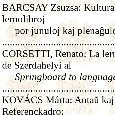
BARCSAY Zsuzsa: Kultura f
lernolibroj
por junuloj kaj plenaĝul
..........................................
CORSETTI, Renato: La lerno
de Szerdahelyi al
Springboard to languag
..........................................
KOVÁCS Márta: Antaŭ kaj 
Referenckadro: