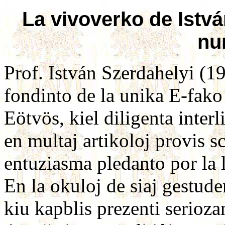
La vivoverko de Istv
nu
Prof. István Szerdahelyi (19
fondinto de la unika E-fako
Eötvös, kiel diligenta interl
en multaj artikoloj provis s
entuziasma pledanto por la 
En la okuloj de siaj gestuden
kiu kapblis prezenti serioz