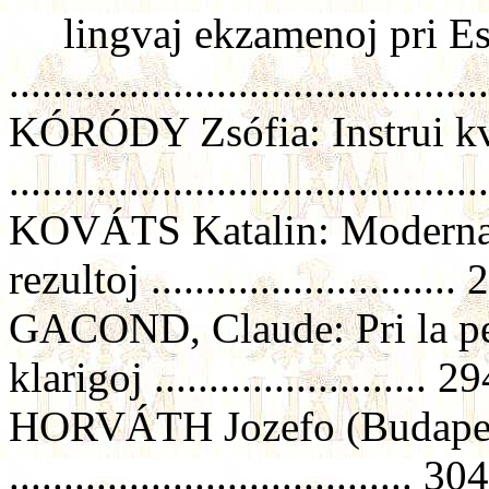
lingvaj ekzamenoj pri Es
..........................................
KÓRÓDY Zsófia: Instrui kval
..........................................
KOVÁTS Katalin: Moderna a
rezultoj ............................
GACOND, Claude: Pri la pe
klarigoj ......................... 2
HORVÁTH Jozefo (Budapeŝt
..................................... 304