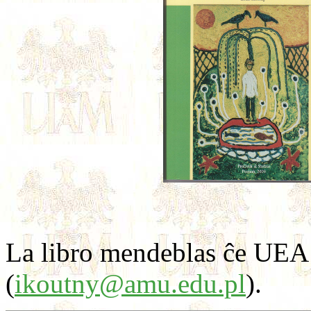
La libro mendeblas ĉe UEA k
(
ikoutny@amu.edu.pl
).