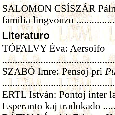
SALOMON CSÍSZÁR Pálma:
familia lingvouzo ..............
Literaturo
TÓFALVY Éva: Aersoifo
..........................................
SZABÓ Imre: Pensoj pri
Pu
.........................................
ERTL István: Pontoj inter la
Esperanto kaj tradukado ....