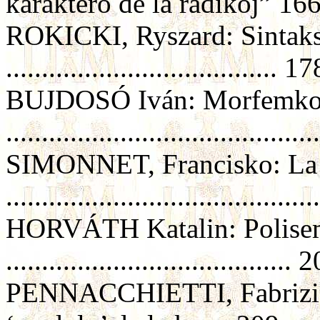
karaktero de la radikoj” 16
ROKICKI, Ryszard: Sintaksa
...................................... 17
BUJDOSÓ Iván: Morfemkom
.........................................
SIMONNET, Francisko: La s
.........................................
HORVÁTH Katalin: Polisemi
........................................ 
PENNACCHIETTI, Fabrizio A.