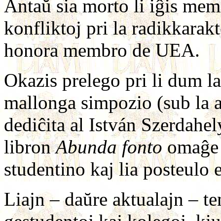
Antaŭ sia morto li iĝis mem
konfliktoj pri la radikkarakt
honora membro de UEA.
Okazis prelego pri li dum 
mallonga simpozio (sub la 
dediĉita al István Szerdahely
libron
Abunda fonto
omaĝe a
studentino kaj lia posteul
Liajn – daŭre aktualajn – te