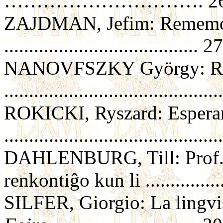
…………………………. 2
ZAJDMAN, Jefim: Rememor
....................................... 27
NANOVFSZKY György: Re
..........................................
ROKICKI, Ryszard: Esperan
..........................................
DAHLENBURG, Till: Prof. S
renkontiĝo kun li ...............
SILFER, Giorgio: La lingvi