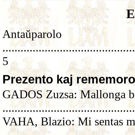
E
Antaŭparolo
............................................
5
Prezento kaj rememoro
GADOS Zuzsa: Mallonga bi
...........................................
VAHA, Blazio: Mi sentas min
..........................................