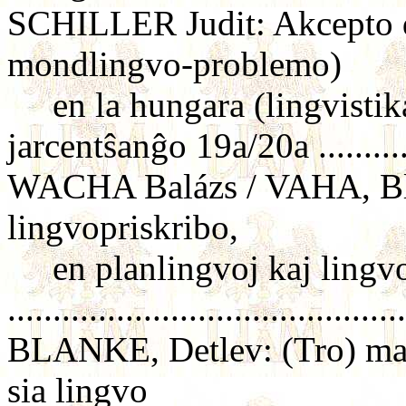
SCHILLER Judit: Akcepto d
mondlingvo-problemo)
en la hungara (lingvistika)
jarcentŝanĝo 19a/20a ..........
WACHA Balázs / VAHA, Blaz
lingvopriskribo,
en planlingvoj kaj lingvo
..........................................
BLANKE, Detlev: (Tro) mal
sia lingvo