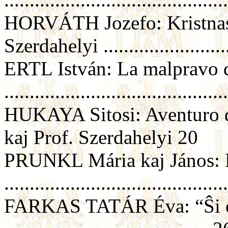
HORVÁTH Jozefo: Kristnas
Szerdahelyi .......................
ERTL István: La malpravo d
..........................................
HUKAYA Sitosi: Aventuro d
kaj Prof. Szerdahelyi 20
PRUNKL Mária kaj János: 
..........................................
FARKAS TATÁR Éva: “Ŝi e