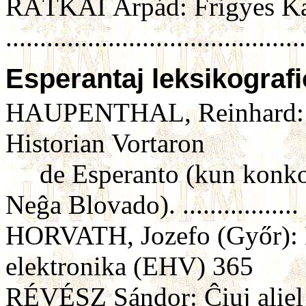
RÁTKAI Árpád: Frigyes Kar
.........................................
Esperantaj leksikografi
HAUPENTHAL, Reinhard: Kio
Historian Vortaron
de Esperanto (kun konkor
Neĝa Blovado). ................
HORVATH, Jozefo (Győr): 
elektronika (EHV) 365
RÉVÉSZ Sándor: Ĉiuj aliel