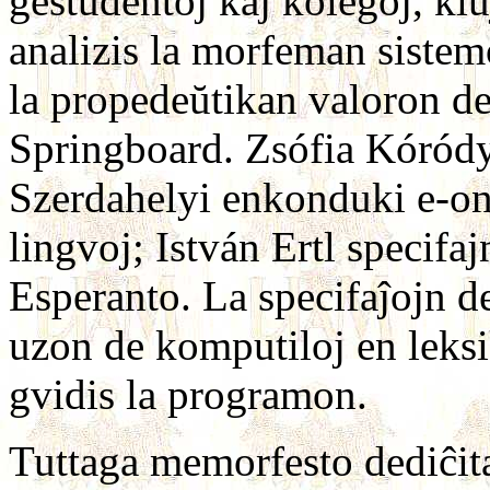
gestudentoj kaj kolegoj, kiu
analizis la morfeman sistem
la propedeŭtikan valoron de
Springboard. Zsófia Kóródy
Szerdahelyi enkonduki e-on
lingvoj; István Ertl specifa
Esperanto. La specifaĵojn de
uzon de komputiloj en leksi
gvidis la programon.
Tuttaga memorfesto dediĉita