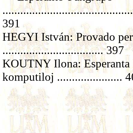
............................................
391
HEGYI István: Provado per 
.................................. 397
KOUTNY Ilona: Esperanta l
komputiloj ...................... 