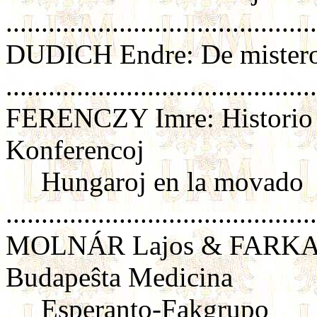
..........................................
DUDICH Endre: De mistero
..........................................
FERENCZY Imre: Historio de
Konferencoj
Hungaroj en la movado
..........................................
MOLNÁR Lajos & FARKAS Ju
Budapeŝta Medicina
Esperanto-Fakgrupo