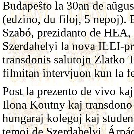
Budapeŝto la 30an de aŭgust
(edzino, du filoj, 5 nepoj)
Szabó, prezidanto de HEA, 
Szerdahelyi la nova ILEI-pr
transdonis salutojn Zlatko Ti
filmitan intervjuon kun la fe
Post la prezento de vivo kaj
Ilona Koutny kaj transdono 
hungaraj kolegoj kaj studen
temoj de Szerdahelyi, Árpád