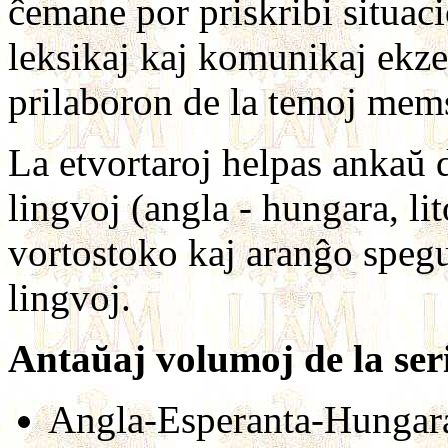
ĉemane por priskribi situaci
leksikaj kaj komunikaj ekze
prilaboron de la temoj mems
La etvortaroj helpas ankaŭ d
lingvoj (angla - hungara, li
vortostoko kaj aranĝo spegul
lingvoj.
Antaŭaj volumoj de la ser
Angla-Esperanta-Hungara 