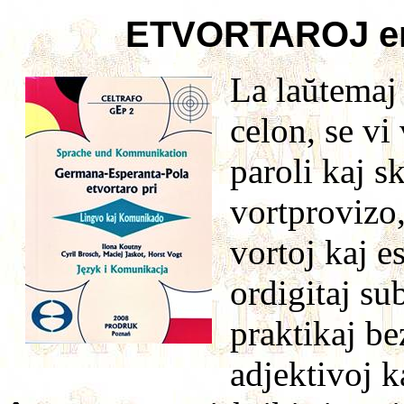
ETVORTAROJ en
La laŭtemaj 
celon, se vi
paroli kaj sk
vortprovizo
vortoj kaj e
ordigitaj su
praktikaj be
adjektivoj k