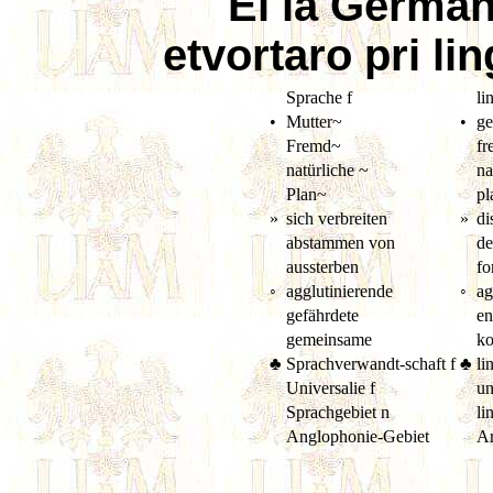
El la Germa
etvortaro pri l
Sprache f
li
•
Mutter~
•
ge
Fremd~
fr
natürliche ~
na
Plan~
pl
»
sich verbreiten
»
di
abstammen von
de
aussterben
fo
◦
agglutinierende
◦
ag
gefährdete
en
gemeinsame
k
♣
Sprachverwandt-schaft f
♣
li
Universalie f
un
Sprachgebiet n
li
Anglophonie-Gebiet
An