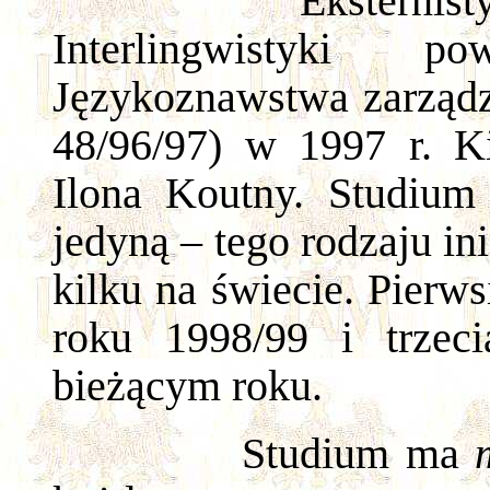
Eksternis
Interlingwistyki p
Językoznawstwa zarzą
48/96/97) w 1997 r. K
Ilona Koutny. Studium
jedyną – tego rodzaju in
kilku na świecie. Pierws
roku 1998/99 i trzec
bieżącym roku.
Studium ma