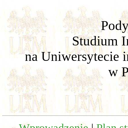
Pod
Studium I
na Uniwersytecie 
w P
Wprowadzenie
|
Plan s