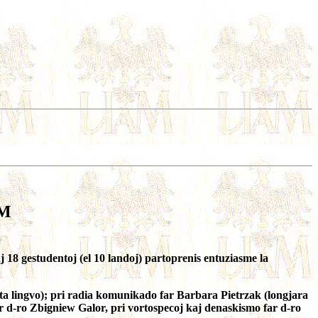
AM
 18 gestudentoj (el 10 landoj) partoprenis entuziasme la
a lingvo); pri radia komunikado far Barbara Pietrzak (longjara
r d-ro Zbigniew Galor, pri vortospecoj kaj denaskismo far d-ro