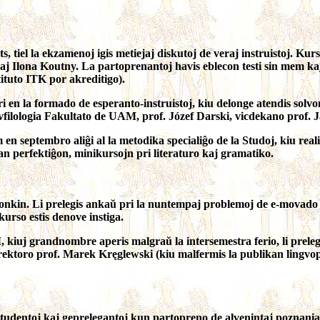
tiel la ekzamenoj igis metiejaj diskutoj de veraj instruistoj. Kur
aj Ilona Koutny. La partoprenantoj havis eblecon testi sin mem ka
ituto ITK por akreditigo).
 la formado de esperanto-instruistoj, kiu delonge atendis solvon.
vfilologia Fakultato de UAM, prof. Józef Darski, vicdekano prof. 
ptembro aliĝi al la metodika specialiĝo de la Studoj, kiu realiĝad
 perfektiĝon, minikursojn pri literaturo kaj gramatiko.
. Li prelegis ankaŭ pri la nuntempaj problemoj de e-movado por l
urso estis denove instiga.
kiuj grandnombre aperis malgraŭ la intersemestra ferio, li preleg
ektoro prof. Marek Kręglewski (kiu malfermis la publikan lingvopo
udentoj kaj geprelegantoj kun partopreno de alvenintaj poznaniaj