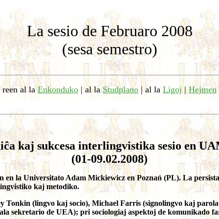
La sesio de Februaro 2008
(sesa semestro)
reen al la
Enkonduko
| al la
Studplano
| al la
Ligoj
|
Hejmen
iĉa kaj sukcesa interlingvistika sesio en U
(01-09.02.2008)
n en la Universitato Adam Mickiewicz en Poznań (PL). La persistaj
ingvistiko kaj metodiko.
nkin (lingvo kaj socio), Michael Farris (signolingvo kaj parolat
ala sekretario de UEA); pri sociologiaj aspektoj de komunikado fa