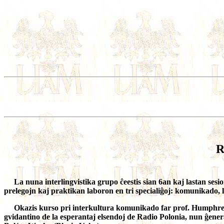
R
La nuna interlingvistika grupo ĉeestis sian 6an kaj lastan sesio
prelegojn kaj praktikan laboron en tri specialiĝoj: komunikado, l
Okazis kurso pri interkultura komunikado far prof. Humphrey To
gvidantino de la esperantaj elsendoj de Radio Polonia, nun ĝener