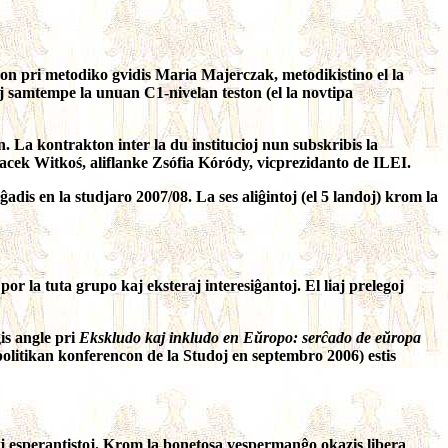
son pri metodiko gvidis Maria Majerczak, metodikistino el la
j samtempe la unuan C1-nivelan teston (el la novtipa
 La kontrakton inter la du institucioj nun subskribis la
Jacek Witkoś, aliflanke Zsófia Kóródy, vicprezidanto de ILEI.
is en la studjaro 2007/08. La ses aliĝintoj (el 5 landoj) krom la
a tuta grupo kaj eksteraj interesiĝantoj. El liaj prelegoj
is angle pri
Ekskludo kaj inkludo en Eŭropo: serĉado de eŭropa
litikan konferencon de la Studoj en septembro 2006) estis
 esperantistoj. Krom la bonetosa vespermanĝo okazis libera