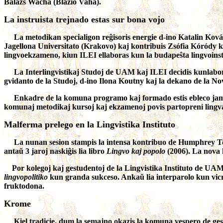
Balázs Wacha (Blazio Vaha).
La instruista trejnado estas sur bona vojo
La metodikan specialigon reĝisoris energie d-ino Katalin Kováts, 
Jagellona Universitato (Krakovo) kaj kontribuis Zsófia Kóródy k
lingvoekzameno, kiun ILEI ellaboras kun la budapeŝta lingvoinst
La Interlingvistikaj Studoj de UAM kaj ILEI decidis kunlabori en
gvidanto de la Studoj, d-ino Ilona Koutny kaj la dekano de la No
Enkadre de la komuna programo kaj formado estis ebleco jam en se
komunaj metodikaj kursoj kaj ekzamenoj povis partopreni lingvan
Malferma prelego en la Lingvistika Instituto
La nunan sesion stampis la intensa kontribuo de Humphrey Tonkin
antaŭ 3 jaroj naskiĝis lia libro
Lingvo kaj popolo
(2006). La nova k
Por kolegoj kaj gestudentoj de la Lingvistika Instituto de UAM, 
lingvopolitiko
kun granda sukceso. Ankaŭ lia interparolo kun vicr
fruktodona.
Krome
Kiel tradicie, dum la semajno okazis la komuna vespero de gest