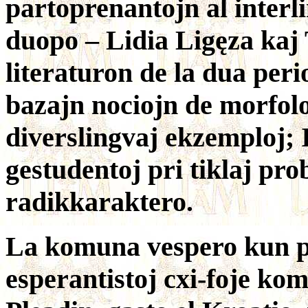
partoprenantojn al interli
duopo – Lidia Ligęza kaj 
literaturon de la dua peri
bazajn nociojn de morfolo
diverslingvaj ekzemploj; 
gestudentoj pri tiklaj pro
radikkaraktero.
La komuna vespero kun p
esperantistoj cxi-foje kom