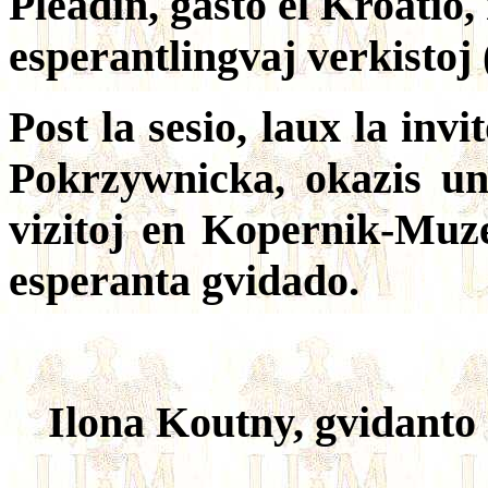
Pleadin, gasto el Kroatio,
esperantlingvaj verkistoj 
Post la sesio, laux la in
Pokrzywnicka, okazis u
vizitoj en Kopernik-Muz
esperanta gvidado.
Ilona Koutny, gvidanto d