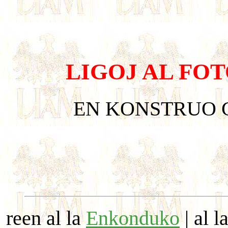
LIGOJ AL FO
EN KONSTRUO G
reen al la
Enkonduko
| al l