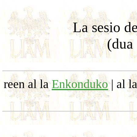
La sesio d
(dua
reen al la
Enkonduko
| al l